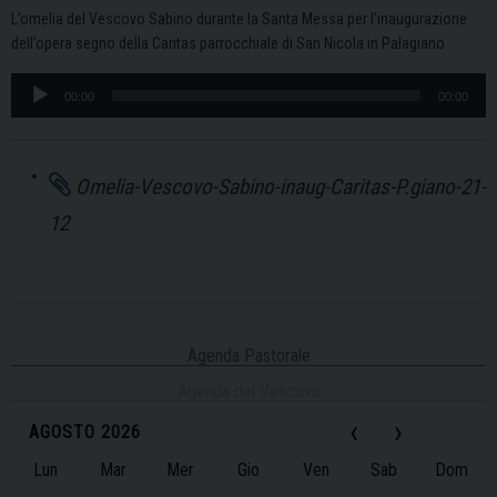
L’omelia del Vescovo Sabino durante la Santa Messa per l’inaugurazione
dell’opera segno della Caritas parrocchiale di San Nicola in Palagiano
Audio
00:00
00:00
Player
Omelia-Vescovo-Sabino-inaug-Caritas-P.giano-21-
12
Agenda Pastorale
Agenda del Vescovo
‹
›
AGOSTO 2026
Lun
Mar
Mer
Gio
Ven
Sab
Dom