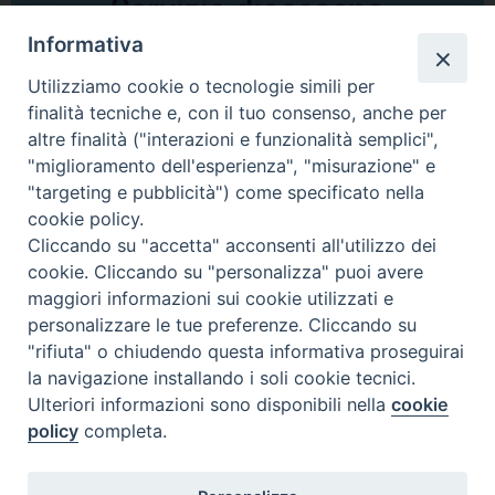
Informativa
Utilizziamo cookie o tecnologie simili per
finalità tecniche e, con il tuo consenso, anche per
altre finalità ("interazioni e funzionalità semplici",
Comunicati Stampa
"miglioramento dell'esperienza", "misurazione" e
"targeting e pubblicità") come specificato nella
Il cordoglio dei Vescovi di Puglia per la morte di S.E.R. Mons. Agostino
cookie policy.
Superbo
Cliccando su "accetta" acconsenti all'utilizzo dei
cookie. Cliccando su "personalizza" puoi avere
Nasce la Consulta Diocesana delle Aggregazioni Laicali di Castellaneta
maggiori informazioni sui cookie utilizzati e
personalizzare le tue preferenze. Cliccando su
Archivio comunicati stampa
"rifiuta" o chiudendo questa informativa proseguirai
la navigazione installando i soli cookie tecnici.
Ulteriori informazioni sono disponibili nella
cookie
2026 © Diocesi di Castellaneta
policy
completa.