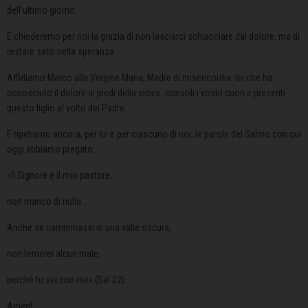
dell’ultimo giorno.
E chiederemo per noi la grazia di non lasciarci schiacciare dal dolore, ma di
restare saldi nella speranza.
Affidiamo Marco alla Vergine Maria, Madre di misericordia: lei che ha
conosciuto il dolore ai piedi della croce, consoli i vostri cuori e presenti
questo figlio al volto del Padre.
E ripetiamo ancora, per lui e per ciascuno di noi, le parole del Salmo con cui
oggi abbiamo pregato:
«Il Signore è il mio pastore:
non manco di nulla…
Anche se camminassi in una valle oscura,
non temerei alcun male,
perché tu sei con me» (Sal 22).
Amen!