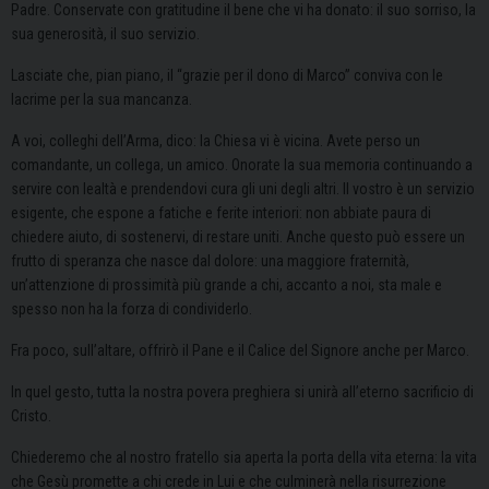
Padre. Conservate con gratitudine il bene che vi ha donato: il suo sorriso, la
sua generosità, il suo servizio.
Lasciate che, pian piano, il “grazie per il dono di Marco” conviva con le
lacrime per la sua mancanza.
A voi, colleghi dell’Arma, dico: la Chiesa vi è vicina. Avete perso un
comandante, un collega, un amico. Onorate la sua memoria continuando a
servire con lealtà e prendendovi cura gli uni degli altri. Il vostro è un servizio
esigente, che espone a fatiche e ferite interiori: non abbiate paura di
chiedere aiuto, di sostenervi, di restare uniti. Anche questo può essere un
frutto di speranza che nasce dal dolore: una maggiore fraternità,
un’attenzione di prossimità più grande a chi, accanto a noi, sta male e
spesso non ha la forza di condividerlo.
Fra poco, sull’altare, offrirò il Pane e il Calice del Signore anche per Marco.
In quel gesto, tutta la nostra povera preghiera si unirà all’eterno sacrificio di
Cristo.
Chiederemo che al nostro fratello sia aperta la porta della vita eterna: la vita
che Gesù promette a chi crede in Lui e che culminerà nella risurrezione