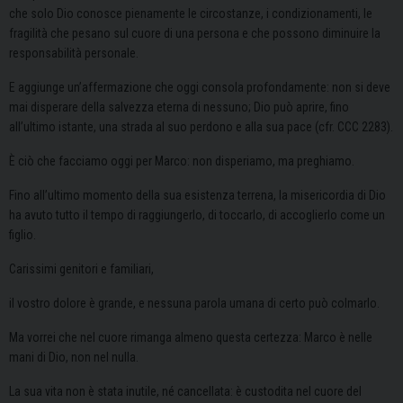
che solo Dio conosce pienamente le circostanze, i condizionamenti, le
fragilità che pesano sul cuore di una persona e che possono diminuire la
responsabilità personale.
E aggiunge un’affermazione che oggi consola profondamente: non si deve
mai disperare della salvezza eterna di nessuno; Dio può aprire, fino
all’ultimo istante, una strada al suo perdono e alla sua pace (cfr. CCC 2283).
È ciò che facciamo oggi per Marco: non disperiamo, ma preghiamo.
Fino all’ultimo momento della sua esistenza terrena, la misericordia di Dio
ha avuto tutto il tempo di raggiungerlo, di toccarlo, di accoglierlo come un
figlio.
Carissimi genitori e familiari,
il vostro dolore è grande, e nessuna parola umana di certo può colmarlo.
Ma vorrei che nel cuore rimanga almeno questa certezza: Marco è nelle
mani di Dio, non nel nulla.
La sua vita non è stata inutile, né cancellata: è custodita nel cuore del