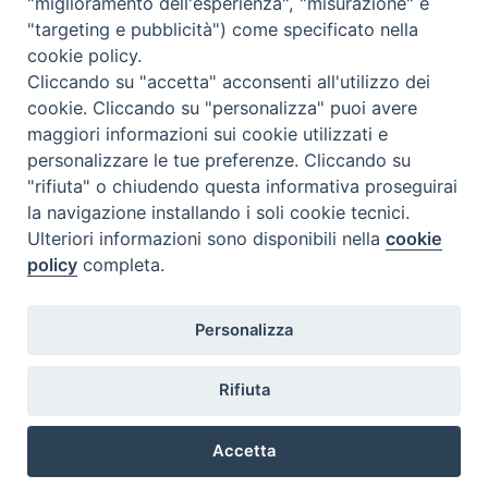
"miglioramento dell'esperienza", "misurazione" e
"targeting e pubblicità") come specificato nella
Il cordoglio dei Vescovi di Puglia per la morte di S.E.R. Mons. Agostino
cookie policy.
Superbo
Cliccando su "accetta" acconsenti all'utilizzo dei
cookie. Cliccando su "personalizza" puoi avere
Nasce la Consulta Diocesana delle Aggregazioni Laicali di Castellaneta
maggiori informazioni sui cookie utilizzati e
personalizzare le tue preferenze. Cliccando su
Archivio comunicati stampa
"rifiuta" o chiudendo questa informativa proseguirai
la navigazione installando i soli cookie tecnici.
Ulteriori informazioni sono disponibili nella
cookie
2026 © Diocesi di Castellaneta
policy
completa.
Personalizza
Rifiuta
Diocesi
Vescovo
Curia
Parrocchie
Enti
Accetta
Vita pastorale
Clero
Vita consacrata
Laici
Determine