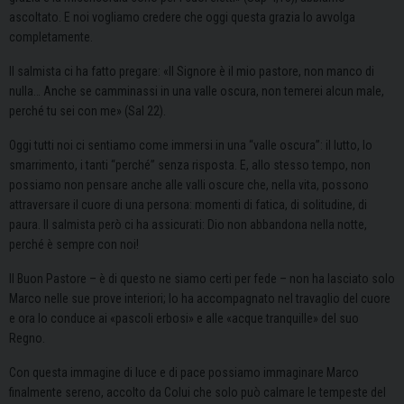
ascoltato. E noi vogliamo credere che oggi questa grazia lo avvolga
completamente.
Il salmista ci ha fatto pregare: «Il Signore è il mio pastore, non manco di
nulla… Anche se camminassi in una valle oscura, non temerei alcun male,
perché tu sei con me» (Sal 22).
Oggi tutti noi ci sentiamo come immersi in una “valle oscura”: il lutto, lo
smarrimento, i tanti “perché” senza risposta. E, allo stesso tempo, non
possiamo non pensare anche alle valli oscure che, nella vita, possono
attraversare il cuore di una persona: momenti di fatica, di solitudine, di
paura. Il salmista però ci ha assicurati: Dio non abbandona nella notte,
perché è sempre con noi!
Il Buon Pastore – è di questo ne siamo certi per fede – non ha lasciato solo
Marco nelle sue prove interiori; lo ha accompagnato nel travaglio del cuore
e ora lo conduce ai «pascoli erbosi» e alle «acque tranquille» del suo
Regno.
Con questa immagine di luce e di pace possiamo immaginare Marco
finalmente sereno, accolto da Colui che solo può calmare le tempeste del