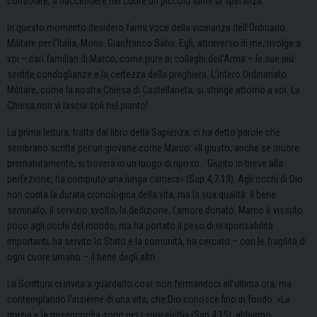
consolare, a riaccendere nel cuore un piccolo lume di speranza.
In questo momento desidero farmi voce della vicinanza dell’Ordinario
Militare per l’Italia, Mons. Gianfranco Saba. Egli, attraverso di me, rivolge a
voi – cari familiari di Marco, come pure ai colleghi dell’Arma – le sue più
sentite condoglianze e la certezza della preghiera. L’intero Ordinariato
Militare, come la nostra Chiesa di Castellaneta, si stringe attorno a voi. La
Chiesa non vi lascia soli nel pianto!
La prima lettura, tratta dal libro della Sapienza, ci ha detto parole che
sembrano scritte per un giovane come Marco: «Il giusto, anche se muore
prematuramente, si troverà in un luogo di riposo… Giunto in breve alla
perfezione, ha compiuto una lunga carriera» (Sap 4,7.13). Agli occhi di Dio
non conta la durata cronologica della vita, ma la sua qualità: il bene
seminato, il servizio svolto, la dedizione, l’amore donato. Marco è vissuto
poco agli occhi del mondo, ma ha portato il peso di responsabilità
importanti, ha servito lo Stato e la comunità, ha cercato – con le fragilità di
ogni cuore umano – il bene degli altri.
La Scrittura ci invita a guardarlo così: non fermandoci all’ultima ora, ma
contemplando l’insieme di una vita, che Dio conosce fino in fondo. «La
grazia e la misericordia sono per i suoi eletti» (Sap 4,15), abbiamo