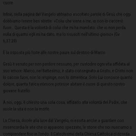
cuore.
Infine, nella pagina del Vangelo abbiamo ascoltato parole di Gesù che oggi
dobbiamo tenere ben strette: «Colui che viene a me, io non lo caccerò
fuori… Questa è la volontà di colui che mi ha mandato: che io non perda
nulla di quanto egli mi ha dato, ma lo risusciti nell’ultimo giorno» (Gv
6,37.39).
È la risposta più forte alle nostre paure sul destino di Marco.
Gesù è venuto per non perdere nessuno, per custodire ogni vita affidata al
suo amore. Marco, nel Battesimo, è stato consegnato a Cristo; e Cristo non
lo caccia fuori, non lo respinge, non lo dimentica. Solo Lui conosce quanto
dolore, quanta fatica interiore potesse abitare il cuore di questo nostro
giovane fratello.
A noi, oggi, è chiesto una sola cosa: affidarlo alla volontà del Padre, che
vuole la vita e non la morte.
La Chiesa, docile alla luce dal Vangelo, ci esorta anche a guardare con
misericordia le vite che ci appaiono spezzate, le storie che noi riusciamo a
comprendere fino in fondo. Il Catechismo della Chiesa Cattolica ci ricorda