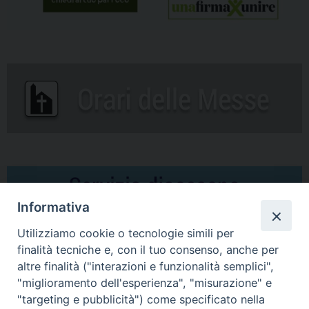
Informativa
Utilizziamo cookie o tecnologie simili per
finalità tecniche e, con il tuo consenso, anche per
altre finalità ("interazioni e funzionalità semplici",
Comunicati Stampa
"miglioramento dell'esperienza", "misurazione" e
"targeting e pubblicità") come specificato nella
Il cordoglio dei Vescovi di Puglia per la morte di S.E.R. Mons. Agostino