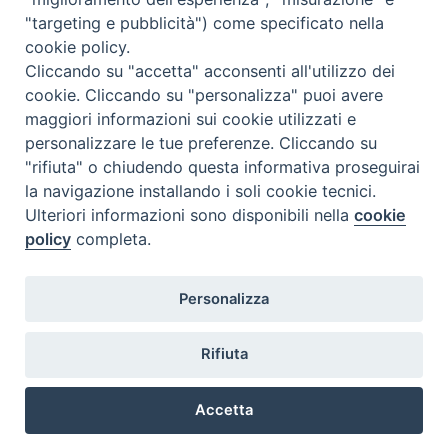
"targeting e pubblicità") come specificato nella
Il cordoglio dei Vescovi di Puglia per la morte di S.E.R. Mons. Agostino
cookie policy.
Superbo
Cliccando su "accetta" acconsenti all'utilizzo dei
cookie. Cliccando su "personalizza" puoi avere
Nasce la Consulta Diocesana delle Aggregazioni Laicali di Castellaneta
maggiori informazioni sui cookie utilizzati e
personalizzare le tue preferenze. Cliccando su
Archivio comunicati stampa
"rifiuta" o chiudendo questa informativa proseguirai
la navigazione installando i soli cookie tecnici.
Ulteriori informazioni sono disponibili nella
cookie
2026 © Diocesi di Castellaneta
policy
completa.
Personalizza
Rifiuta
Diocesi
Vescovo
Curia
Parrocchie
Enti
Accetta
Vita pastorale
Clero
Vita consacrata
Laici
Determine