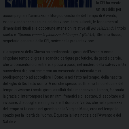
la CEI ha creato
un sussidio per
accompagnare l’animazione liturgico-pastorale del Tempo di Avvento,
evidenziando per ciascuna celebrazione i temi salienti, le fondamentali
dimensioni rituali e le opportune attenzioni relative all’
ars celebrandi
. Il titolo
scelto è
“Quando venne la pienezza del tempo…” (Gal 4,4)
. Stefano Russo,
segretario generale della CEI, scrive nella presentazione:
«La sapienza della Chiesa ha predisposto i giorni dell’Avvento come
singolare tempo di grazia scandito da figure profetiche, da gesti e parole,
che ci consentono di entrare, a poco a poco, nel mistero della salvezza. Un
succedersi di giorni che – con un crescendo di intensità – ci
predispongono ad accogliere il Dono, a noi fatto nel tempo, della nascita
del Figlio di Dio fatto uomo. A noi che spesso soffriamo l’inquietudine del
tempo o viviamo i nostri giorni assillati dalla mancanza di tempo, è donata
la grazia di interrompere i nostri ritmi frenetici e di sostare, di ascoltare e di
invocare, di accogliere e ringraziare. Il dono del Verbo, che nella pienezza
del tempo si fa carne nel grembo della Vergine Maria, crea nel tempo lo
spazio per la libertà dell’uomo. È questa la lieta notizia dell’Avvento e del
Natale.»