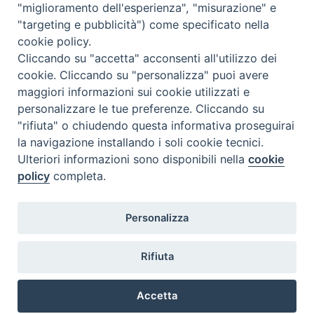
"miglioramento dell'esperienza", "misurazione" e
"targeting e pubblicità") come specificato nella
Il cordoglio dei Vescovi di Puglia per la morte di S.E.R. Mons. Agostino
cookie policy.
Superbo
Cliccando su "accetta" acconsenti all'utilizzo dei
cookie. Cliccando su "personalizza" puoi avere
Nasce la Consulta Diocesana delle Aggregazioni Laicali di Castellaneta
maggiori informazioni sui cookie utilizzati e
personalizzare le tue preferenze. Cliccando su
Archivio comunicati stampa
"rifiuta" o chiudendo questa informativa proseguirai
la navigazione installando i soli cookie tecnici.
Ulteriori informazioni sono disponibili nella
cookie
2026 © Diocesi di Castellaneta
policy
completa.
Personalizza
Rifiuta
Diocesi
Vescovo
Curia
Parrocchie
Enti
Accetta
Vita pastorale
Clero
Vita consacrata
Laici
Determine