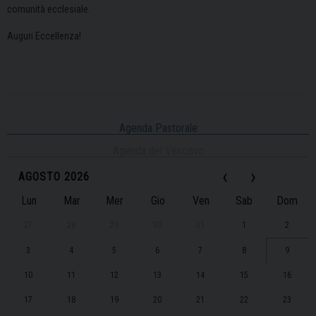
comunità ecclesiale.
Auguri Eccellenza!
Agenda Pastorale
Agenda del Vescovo
‹
›
AGOSTO 2026
Lun
Mar
Mer
Gio
Ven
Sab
Dom
27
28
29
30
31
1
2
3
4
5
6
7
8
9
10
11
12
13
14
15
16
17
18
19
20
21
22
23