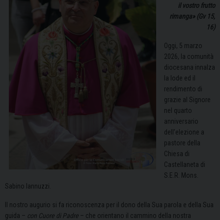
il vostro frutto
rimanga» (Gv 15,
16)
Oggi, 5 marzo
2026, la comunità
diocesana innalza
la lode ed il
rendimento di
grazie al Signore
nel quarto
anniversario
dell’elezione a
pastore della
Chiesa di
Castellaneta di
S.E.R. Mons.
Sabino Iannuzzi.
Il nostro augurio si fa riconoscenza per il dono della Sua parola e della Sua
guida –
con Cuore di Padre
– che orientano il cammino della nostra