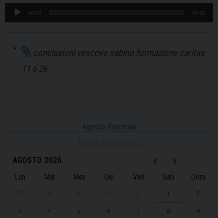
Audio
00:00
00:00
Player
conclusioni vescovo sabino formazione caritas
11 6 26
Agenda Pastorale
Agenda del Vescovo
‹
›
AGOSTO 2026
Lun
Mar
Mer
Gio
Ven
Sab
Dom
27
28
29
30
31
1
2
3
4
5
6
7
8
9