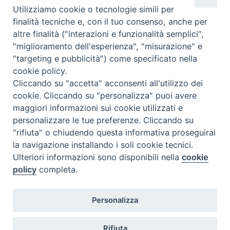
Utilizziamo cookie o tecnologie simili per
finalità tecniche e, con il tuo consenso, anche per
altre finalità ("interazioni e funzionalità semplici",
Comunicati Stampa
"miglioramento dell'esperienza", "misurazione" e
"targeting e pubblicità") come specificato nella
Il cordoglio dei Vescovi di Puglia per la morte di S.E.R. Mons. Agostino
cookie policy.
Superbo
Cliccando su "accetta" acconsenti all'utilizzo dei
cookie. Cliccando su "personalizza" puoi avere
Nasce la Consulta Diocesana delle Aggregazioni Laicali di Castellaneta
maggiori informazioni sui cookie utilizzati e
personalizzare le tue preferenze. Cliccando su
Archivio comunicati stampa
"rifiuta" o chiudendo questa informativa proseguirai
la navigazione installando i soli cookie tecnici.
Ulteriori informazioni sono disponibili nella
cookie
2026 © Diocesi di Castellaneta
policy
completa.
Personalizza
Rifiuta