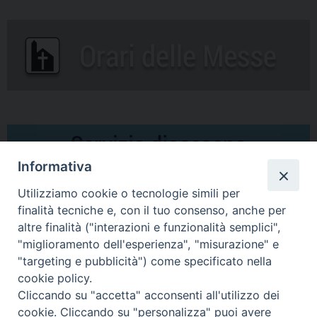
Informativa
Utilizziamo cookie o tecnologie simili per
finalità tecniche e, con il tuo consenso, anche per
altre finalità ("interazioni e funzionalità semplici",
Comunicati Stampa
"miglioramento dell'esperienza", "misurazione" e
"targeting e pubblicità") come specificato nella
Il cordoglio dei Vescovi di Puglia per la morte di S.E.R. Mons. Agostino
cookie policy.
Superbo
Cliccando su "accetta" acconsenti all'utilizzo dei
cookie. Cliccando su "personalizza" puoi avere
Nasce la Consulta Diocesana delle Aggregazioni Laicali di Castellaneta