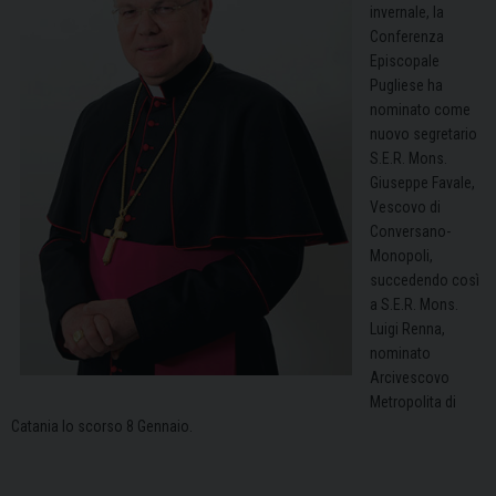
invernale, la
Conferenza
Episcopale
Pugliese ha
nominato come
nuovo segretario
S.E.R. Mons.
Giuseppe Favale,
Vescovo di
Conversano-
Monopoli,
succedendo così
a S.E.R. Mons.
Luigi Renna,
nominato
Arcivescovo
Metropolita di
Catania lo scorso 8 Gennaio.