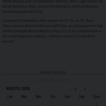
Sabino Iannuzzi (vesc. di Castellaneta), l’Arcivesc. Mons. Luigi Pezzuto, già
Nunzio Apostolico, Mons. Giovanni Ricchiuti (arciv. emerito di Altamura-
Gravina-Acquaviva delle Fonti).
La sezione di Castellaneta, nella certezza che S.E. Rev. Gr. Uff. Mons.
Sabino Iannuzzi dedicherà alla causa dell’Ordine, per il perseguimento degli
obiettivi assegnati dal Gran Maestro, porge a S.E. le sue congratulazioni e i
più cordiali auguri di un reciproco “cammino condiviso in fraternità di
servizio”.
Agenda Pastorale
Agenda del Vescovo
‹
›
AGOSTO 2026
Lun
Mar
Mer
Gio
Ven
Sab
Dom
27
28
29
30
31
1
2