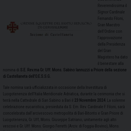
Reverendissima il
Signor Cardinale
Fernando Filoni,
Gran Maestro
dell’Ordine con
l’approvazione
della Presidenza
del Gran
Magistero ha dato
il benestare alla
nomina di
S.E. Rev.ma Gr. Uff. Mons. Sabino Iannuzzi a Priore della sezione
di Castellaneta dell’O.E.S.S.G.
Tale nomina sarà ufficializzata in occasione della Investitura di
Luogotenenza dell’Italia Meridionale Adriatica, durante la cerimonia che si
terrà nella Cattedrale di San Sabino a Bari il
23 Novembre 2024
. La solenne
celebrazione eucaristica, presieduta da S. Em. Rev. Cardinale F. Filoni, sarà
concelebrata dall’arcivescovo metropolita di Bari-Bitonto e Gran Priore di
Luogotenenza, Gr. Uff, Mons. Giuseppe Satriano, unitamente agli altri
vescovi e Gr. Uff. Mons. Giorgio Ferretti (Arciv. di Foggia-Bovino), Mons.