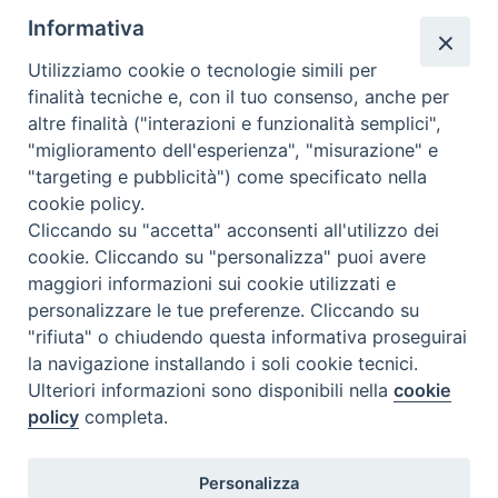
Informativa
Utilizziamo cookie o tecnologie simili per
finalità tecniche e, con il tuo consenso, anche per
altre finalità ("interazioni e funzionalità semplici",
Comunicati Stampa
"miglioramento dell'esperienza", "misurazione" e
"targeting e pubblicità") come specificato nella
Il cordoglio dei Vescovi di Puglia per la morte di S.E.R. Mons. Agostino
cookie policy.
Superbo
Cliccando su "accetta" acconsenti all'utilizzo dei
cookie. Cliccando su "personalizza" puoi avere
Nasce la Consulta Diocesana delle Aggregazioni Laicali di Castellaneta
maggiori informazioni sui cookie utilizzati e
personalizzare le tue preferenze. Cliccando su
Archivio comunicati stampa
"rifiuta" o chiudendo questa informativa proseguirai
la navigazione installando i soli cookie tecnici.
Ulteriori informazioni sono disponibili nella
cookie
2026 © Diocesi di Castellaneta
policy
completa.
Personalizza