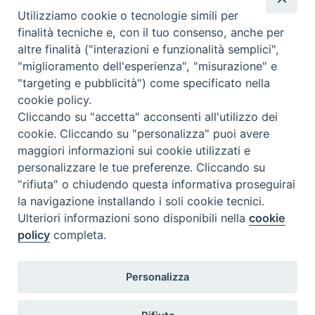
Utilizziamo cookie o tecnologie simili per
finalità tecniche e, con il tuo consenso, anche per
altre finalità ("interazioni e funzionalità semplici",
Comunicati Stampa
"miglioramento dell'esperienza", "misurazione" e
"targeting e pubblicità") come specificato nella
Il cordoglio dei Vescovi di Puglia per la morte di S.E.R. Mons. Agostino
cookie policy.
Superbo
Cliccando su "accetta" acconsenti all'utilizzo dei
cookie. Cliccando su "personalizza" puoi avere
Nasce la Consulta Diocesana delle Aggregazioni Laicali di Castellaneta
maggiori informazioni sui cookie utilizzati e
personalizzare le tue preferenze. Cliccando su
Archivio comunicati stampa
"rifiuta" o chiudendo questa informativa proseguirai
la navigazione installando i soli cookie tecnici.
Ulteriori informazioni sono disponibili nella
cookie
2026 © Diocesi di Castellaneta
policy
completa.
Personalizza