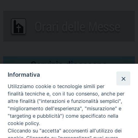
Informativa
Utilizziamo cookie o tecnologie simili per
finalità tecniche e, con il tuo consenso, anche per
altre finalità ("interazioni e funzionalità semplici",
Comunicati Stampa
"miglioramento dell'esperienza", "misurazione" e
"targeting e pubblicità") come specificato nella
Il cordoglio dei Vescovi di Puglia per la morte di S.E.R. Mons. Agostino
cookie policy.
Superbo
Cliccando su "accetta" acconsenti all'utilizzo dei
cookie. Cliccando su "personalizza" puoi avere