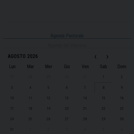
Agenda Pastorale
Agenda del Vescovo
‹
›
AGOSTO 2026
Lun
Mar
Mer
Gio
Ven
Sab
Dom
27
28
29
30
31
1
2
3
4
5
6
7
8
9
10
11
12
13
14
15
16
17
18
19
20
21
22
23
24
25
26
27
28
29
30
31
1
2
3
4
5
6