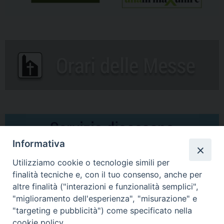
Informativa
Utilizziamo cookie o tecnologie simili per
finalità tecniche e, con il tuo consenso, anche per
altre finalità ("interazioni e funzionalità semplici",
Comunicati Stampa
"miglioramento dell'esperienza", "misurazione" e
"targeting e pubblicità") come specificato nella
Il cordoglio dei Vescovi di Puglia per la morte di S.E.R. Mons. Agostino
cookie policy.
Superbo