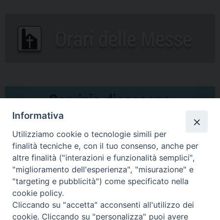
Informativa
Utilizziamo cookie o tecnologie simili per
finalità tecniche e, con il tuo consenso, anche per
altre finalità ("interazioni e funzionalità semplici",
Comunicati Stampa
"miglioramento dell'esperienza", "misurazione" e
"targeting e pubblicità") come specificato nella
Il cordoglio dei Vescovi di Puglia per la morte di S.E.R. Mons. Agostino
cookie policy.
Superbo
Cliccando su "accetta" acconsenti all'utilizzo dei
cookie. Cliccando su "personalizza" puoi avere
Nasce la Consulta Diocesana delle Aggregazioni Laicali di Castellaneta