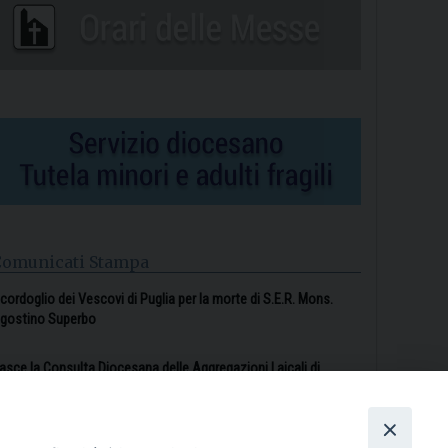
Comunicati Stampa
l cordoglio dei Vescovi di Puglia per la morte di S.E.R. Mons.
gostino Superbo
asce la Consulta Diocesana delle Aggregazioni Laicali di
astellaneta
Archivio comunicati stampa