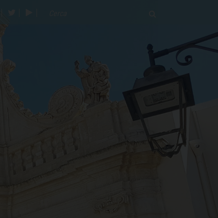
acebook
twitter
youtube