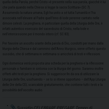
quella della Parola, perché Cristo «è presente nella sua parola, giacché è lui
che parla quando nella Chiesa si legge la sacra Scrittura» (SC 7).
Assumendo la natura umana, Egli ha unito a sé tutta l’umanità e l’ha
associata nell’elevare al Padre quell’Inno di lode perenne cantato nelle
dimore celesti. La preghiera, in particolare quella della Liturgia delle Ore, è
infatti autentico esercizio del sacerdozio di Cristo, nella lode e
nell’intercessione per il mondo intero (cf. SC 83).
Per favorire un ascolto orante della parola di Dio, condotti per mano dalla
liturgia della Chiesa e dal cammino dell’Anno liturgico, viene offerto questo
sussidio, che di settimana in settimana si arricchirà di testi e riflessioni.
Ogni domenica verrà proposta una scheda per la preghiera e la riflessione
personale o familiare in sintonia con la liturgia del giorno. Saranno inoltre
offerti altri testi per la preghiera. Si suggerisce fin da ora di utilizzare la
Liturgia delle Ore, usufruendo – se lo si ritiene opportuno – dell’App Liturgia
delle Ore della CEI, scaricabile gratuitamente, che contiene tutti i testi e la
possibilità dell’ascolto audio.
Sussidio CELEBRARE PREGARE Tempo di