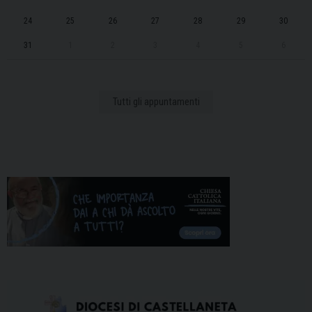
i
o
24
25
26
27
28
29
30
n
31
1
2
3
4
5
6
Tutti gli appuntamenti