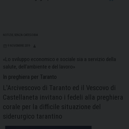
Sabi
Iannu
Ves
elet
di
NOTIZIE
,
SENZA CATEGORIA
Cast
9 NOVEMBRE 2019
nega
al
«Lo sviluppo economico e sociale sia a servizio della
Covi
salute, dell’ambiente e del lavoro»
19
In preghiera per Taranto
L'Arcivescovo di Taranto ed il Vescovo di
Castellaneta invitano i fedeli alla preghiera
corale per la difficile situazione del
siderurgico tarantino