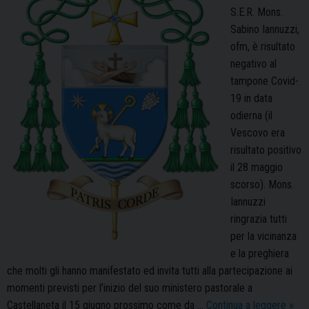
S.E.R. Mons.
Sabino Iannuzzi,
ofm, è risultato
negativo al
tampone Covid-
19 in data
odierna (il
Vescovo era
risultato positivo
il 28 maggio
scorso). Mons.
Iannuzzi
ringrazia tutti
per la vicinanza
e la preghiera
che molti gli hanno manifestato ed invita tutti alla partecipazione ai
momenti previsti per l’inizio del suo ministero pastorale a
Mons
Castellaneta il 15 giugno prossimo come da …
Continua a leggere
»