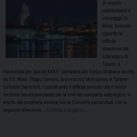
Di seguito
pubblichiamo il
messaggio di
Mons. Vescovo
riguardo la
difficile
situazione del
siderurgico di
Taranto e
l’intenzione per questa XXXII° Domenica del Tempo Ordinario scritta
da S.E. Mons. Filippo Santoro, Arcivescovo Metropolita di Taranto:
Carissimi Sacerdoti, considerando il difficile periodo che il nostro
territorio sta attraversando per la crisi del comparto siderurgico, vi
esorto alla preghiera insieme con le Comunità parrocchiali, con la
In
seguente intenzione …
Continua a leggere
»
preghiera
per
Taranto