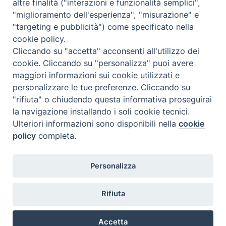
altre finalità ("interazioni e funzionalità semplici",
Comunicati Stampa
"miglioramento dell'esperienza", "misurazione" e
"targeting e pubblicità") come specificato nella
Il cordoglio dei Vescovi di Puglia per la morte di S.E.R. Mons. Agostino
Superbo
cookie policy.
Cliccando su "accetta" acconsenti all'utilizzo dei
cookie. Cliccando su "personalizza" puoi avere
Nasce la Consulta Diocesana delle Aggregazioni Laicali di Castellaneta
maggiori informazioni sui cookie utilizzati e
personalizzare le tue preferenze. Cliccando su
Archivio comunicati stampa
"rifiuta" o chiudendo questa informativa proseguirai
la navigazione installando i soli cookie tecnici.
Ulteriori informazioni sono disponibili nella
cookie
2026 © Diocesi di Castellaneta
policy
completa.
Personalizza
Rifiuta
Diocesi
Vescovo
Curia
Parrocchie
Enti
Accetta
Vita pastorale
Clero
Vita consacrata
Laici
Determine