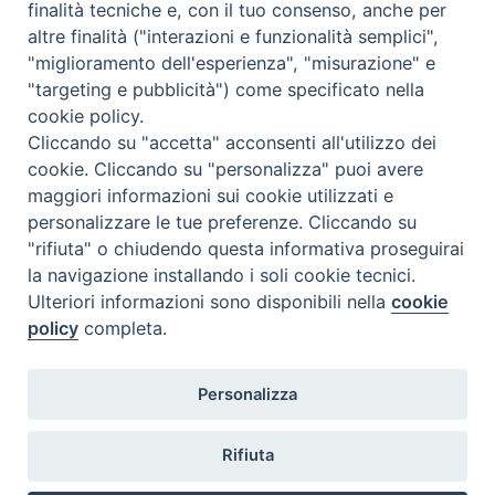
finalità tecniche e, con il tuo consenso, anche per
altre finalità ("interazioni e funzionalità semplici",
Comunicati Stampa
"miglioramento dell'esperienza", "misurazione" e
"targeting e pubblicità") come specificato nella
Il cordoglio dei Vescovi di Puglia per la morte di S.E.R. Mons. Agostino
cookie policy.
Superbo
Cliccando su "accetta" acconsenti all'utilizzo dei
cookie. Cliccando su "personalizza" puoi avere
Nasce la Consulta Diocesana delle Aggregazioni Laicali di Castellaneta
maggiori informazioni sui cookie utilizzati e
personalizzare le tue preferenze. Cliccando su
Archivio comunicati stampa
"rifiuta" o chiudendo questa informativa proseguirai
la navigazione installando i soli cookie tecnici.
Ulteriori informazioni sono disponibili nella
cookie
2026 © Diocesi di Castellaneta
policy
completa.
Personalizza
Rifiuta
Diocesi
Vescovo
Curia
Parrocchie
Enti