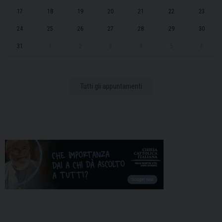
t
17
18
19
20
21
22
23
i
o
24
25
26
27
28
29
30
n
31
1
2
3
4
5
6
Tutti gli appuntamenti