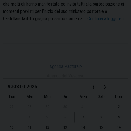
che molti gli hanno manifestato ed invita tutti alla partecipazione ai
momenti previsti per l’inizio del suo ministero pastorale a
Mons
Castellaneta il 15 giugno prossimo come da …
Continua a leggere
»
Sabi
Iannu
Ves
elet
di
P
Cast
o
Agenda Pastorale
nega
s
Agenda del Vescovo
al
t
Covi
‹
›
AGOSTO 2026
N
19
a
Lun
Mar
Mer
Gio
Ven
Sab
Dom
v
27
28
29
30
31
1
2
i
g
3
4
5
6
7
8
9
a
10
11
12
13
14
15
16