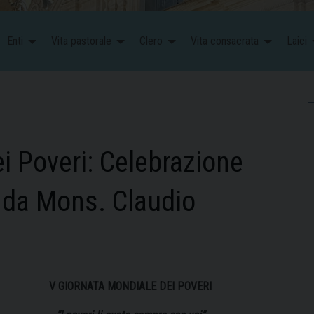
Enti
Vita pastorale
Clero
Vita consacrata
Laici
i Poveri: Celebrazione
a da Mons. Claudio
V GIORNATA MONDIALE DEI POVERI