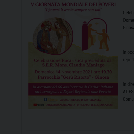
Celeb
Domen
Ginos
In occ
report
In di
ADESS
Comun