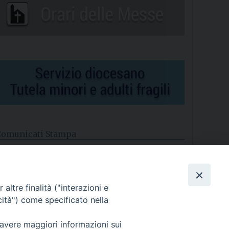
Comunicati Stampa
l cordoglio dei Vescovi di Puglia per la morte di S.E.R. Mons.
gostino Superbo
altre finalità ("interazioni e
asce la Consulta Diocesana delle Aggregazioni Laicali di
astellaneta
cità") come specificato nella
Archivio comunicati stampa
 avere maggiori informazioni sui