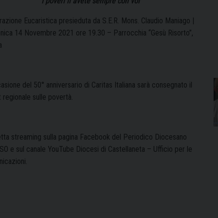
“I poveri li avete sempre con voi”
razione Eucaristica presieduta da S.E.R. Mons. Claudio Maniago |
ica 14 Novembre 2021 ore 19.30 – Parrocchia “Gesù Risorto”,
a
asione del 50° anniversario di Caritas Italiana sarà consegnato il
 regionale sulle povertà.
retta streaming sulla pagina Facebook del Periodico Diocesano
O e sul canale YouTube Diocesi di Castellaneta – Ufficio per le
icazioni.