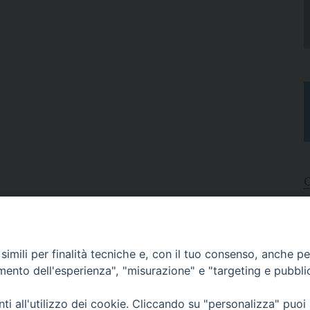
I
A
imili per finalità tecniche e, con il tuo consenso, anche per 
N
C
amento dell'esperienza", "misurazione" e "targeting e pubbli
i all'utilizzo dei cookie. Cliccando su "personalizza" puoi