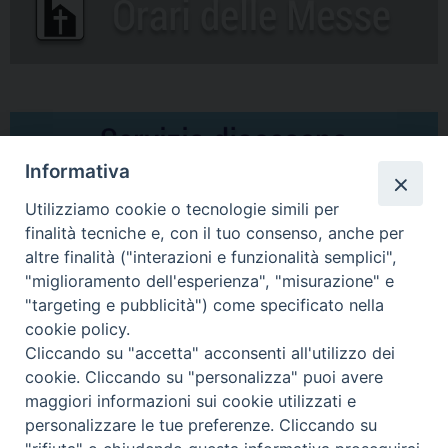
Informativa
Utilizziamo cookie o tecnologie simili per
finalità tecniche e, con il tuo consenso, anche per
altre finalità ("interazioni e funzionalità semplici",
Comunicati Stampa
"miglioramento dell'esperienza", "misurazione" e
"targeting e pubblicità") come specificato nella
Il cordoglio dei Vescovi di Puglia per la morte di S.E.R. Mons. Agostino
cookie policy.
Superbo
Cliccando su "accetta" acconsenti all'utilizzo dei
cookie. Cliccando su "personalizza" puoi avere
Nasce la Consulta Diocesana delle Aggregazioni Laicali di Castellaneta
maggiori informazioni sui cookie utilizzati e
personalizzare le tue preferenze. Cliccando su
Archivio comunicati stampa