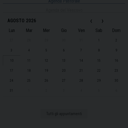
Agenda Pastorale
Agenda del Vescovo
‹
›
AGOSTO 2026
Lun
Mar
Mer
Gio
Ven
Sab
Dom
27
28
29
30
31
1
2
3
4
5
6
7
8
9
10
11
12
13
14
15
16
17
18
19
20
21
22
23
24
25
26
27
28
29
30
31
1
2
3
4
5
6
Tutti gli appuntamenti