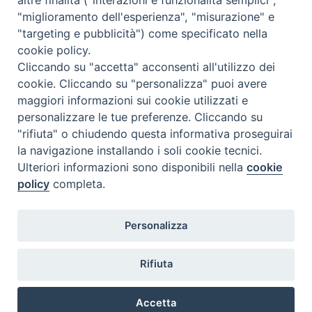
Comunicati Stampa
"miglioramento dell'esperienza", "misurazione" e
"targeting e pubblicità") come specificato nella
Il cordoglio dei Vescovi di Puglia per la morte di S.E.R. Mons. Agostino
cookie policy.
Superbo
Cliccando su "accetta" acconsenti all'utilizzo dei
cookie. Cliccando su "personalizza" puoi avere
Nasce la Consulta Diocesana delle Aggregazioni Laicali di Castellaneta
maggiori informazioni sui cookie utilizzati e
personalizzare le tue preferenze. Cliccando su
Archivio comunicati stampa
"rifiuta" o chiudendo questa informativa proseguirai
la navigazione installando i soli cookie tecnici.
Ulteriori informazioni sono disponibili nella
cookie
2026 © Diocesi di Castellaneta
policy
completa.
Personalizza
Rifiuta
Diocesi
Vescovo
Curia
Parrocchie
Enti
Accetta
Vita pastorale
Clero
Vita consacrata
Laici
Determine