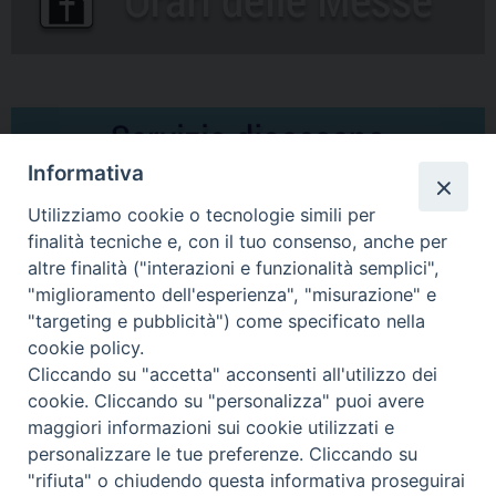
Informativa
Utilizziamo cookie o tecnologie simili per
finalità tecniche e, con il tuo consenso, anche per
altre finalità ("interazioni e funzionalità semplici",
Comunicati Stampa
"miglioramento dell'esperienza", "misurazione" e
"targeting e pubblicità") come specificato nella
Il cordoglio dei Vescovi di Puglia per la morte di S.E.R. Mons. Agostino
cookie policy.
Superbo
Cliccando su "accetta" acconsenti all'utilizzo dei
cookie. Cliccando su "personalizza" puoi avere
Nasce la Consulta Diocesana delle Aggregazioni Laicali di Castellaneta
maggiori informazioni sui cookie utilizzati e
personalizzare le tue preferenze. Cliccando su
Archivio comunicati stampa
"rifiuta" o chiudendo questa informativa proseguirai