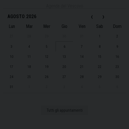
Agenda del Vescovo
‹
›
AGOSTO 2026
Lun
Mar
Mer
Gio
Ven
Sab
Dom
27
28
29
30
31
1
2
3
4
5
6
7
8
9
10
11
12
13
14
15
16
17
18
19
20
21
22
23
24
25
26
27
28
29
30
31
1
2
3
4
5
6
Tutti gli appuntamenti