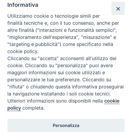
Informativa
Utilizziamo cookie o tecnologie simili per
finalità tecniche e, con il tuo consenso, anche per
altre finalità ("interazioni e funzionalità semplici",
Comunicati Stampa
"miglioramento dell'esperienza", "misurazione" e
"targeting e pubblicità") come specificato nella
Il cordoglio dei Vescovi di Puglia per la morte di S.E.R. Mons. Agostino
cookie policy.
Superbo
Cliccando su "accetta" acconsenti all'utilizzo dei
cookie. Cliccando su "personalizza" puoi avere
Nasce la Consulta Diocesana delle Aggregazioni Laicali di Castellaneta
maggiori informazioni sui cookie utilizzati e
personalizzare le tue preferenze. Cliccando su
Archivio comunicati stampa
"rifiuta" o chiudendo questa informativa proseguirai
la navigazione installando i soli cookie tecnici.
Ulteriori informazioni sono disponibili nella
cookie
2026 © Diocesi di Castellaneta
policy
completa.
Personalizza