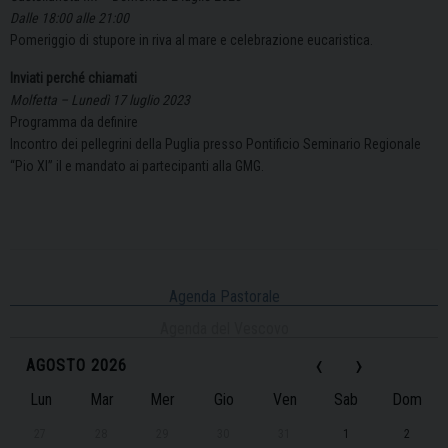
Dalle 18:00 alle 21:00
Pomeriggio di stupore in riva al mare e celebrazione eucaristica.
Inviati perché chiamati
Molfetta – Lunedì 17 luglio 2023
Programma da definire
Incontro dei pellegrini della Puglia presso Pontificio Seminario Regionale
“Pio XI” il e mandato ai partecipanti alla GMG.
Agenda Pastorale
Agenda del Vescovo
‹
›
AGOSTO 2026
Lun
Mar
Mer
Gio
Ven
Sab
Dom
27
28
29
30
31
1
2