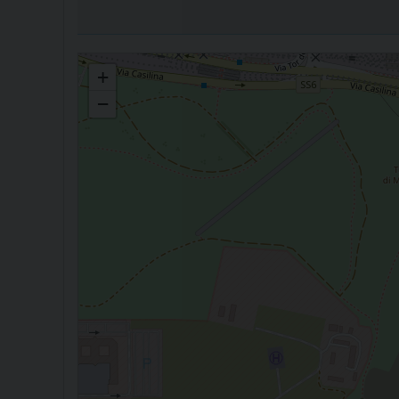
CONSIGLIO PER GLI AFFARI ECONOMICI
+
−