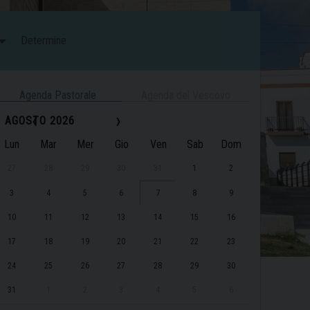
Determine
Agenda Pastorale
Agenda del Vescovo
‹
›
AGOSTO 2026
Lun
Mar
Mer
Gio
Ven
Sab
Dom
27
28
29
30
31
1
2
3
4
5
6
7
8
9
10
11
12
13
14
15
16
17
18
19
20
21
22
23
24
25
26
27
28
29
30
31
1
2
3
4
5
6