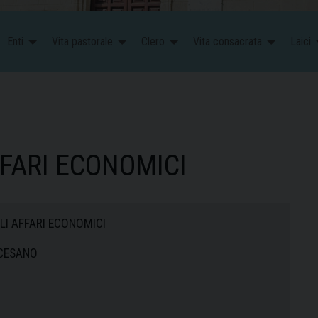
Enti
Vita pastorale
Clero
Vita consacrata
Laici
FFARI ECONOMICI
LI AFFARI ECONOMICI
CESANO