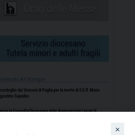
Comunicati Stampa
l cordoglio dei Vescovi di Puglia per la morte di S.E.R. Mons.
gostino Superbo
asce la Consulta Diocesana delle Aggregazioni Laicali di
astellaneta
Archivio comunicati stampa