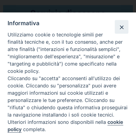
Informativa
Utilizziamo cookie o tecnologie simili per
finalità tecniche e, con il tuo consenso, anche per
altre finalità ("interazioni e funzionalità semplici",
Comunicati Stampa
"miglioramento dell'esperienza", "misurazione" e
"targeting e pubblicità") come specificato nella
Il cordoglio dei Vescovi di Puglia per la morte di S.E.R. Mons. Agostino
cookie policy.
Superbo
Cliccando su "accetta" acconsenti all'utilizzo dei
cookie. Cliccando su "personalizza" puoi avere
Nasce la Consulta Diocesana delle Aggregazioni Laicali di Castellaneta
maggiori informazioni sui cookie utilizzati e
personalizzare le tue preferenze. Cliccando su
Archivio comunicati stampa
"rifiuta" o chiudendo questa informativa proseguirai
la navigazione installando i soli cookie tecnici.
Ulteriori informazioni sono disponibili nella
cookie
2026 © Diocesi di Castellaneta
policy
completa.