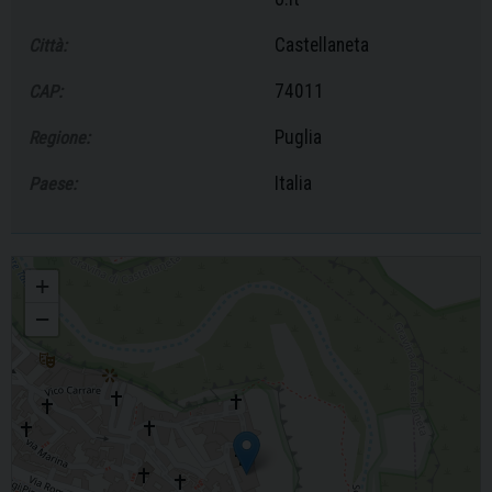
Castellaneta
Città:
74011
CAP:
Puglia
Regione:
Italia
Paese:
Ufficio Catechistico Diocesano
+
−