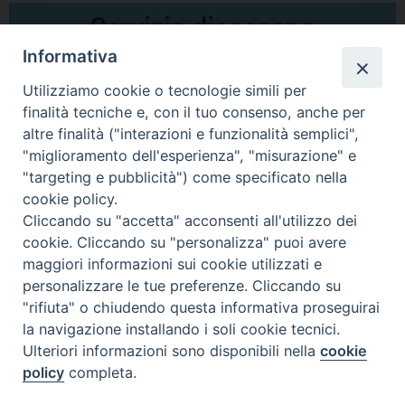
Informativa
Utilizziamo cookie o tecnologie simili per
finalità tecniche e, con il tuo consenso, anche per
altre finalità ("interazioni e funzionalità semplici",
Comunicati Stampa
"miglioramento dell'esperienza", "misurazione" e
"targeting e pubblicità") come specificato nella
Il cordoglio dei Vescovi di Puglia per la morte di S.E.R. Mons. Agostino
cookie policy.
Superbo
Cliccando su "accetta" acconsenti all'utilizzo dei
cookie. Cliccando su "personalizza" puoi avere
Nasce la Consulta Diocesana delle Aggregazioni Laicali di Castellaneta
maggiori informazioni sui cookie utilizzati e
personalizzare le tue preferenze. Cliccando su
Archivio comunicati stampa
"rifiuta" o chiudendo questa informativa proseguirai
la navigazione installando i soli cookie tecnici.
Ulteriori informazioni sono disponibili nella
cookie
2026 © Diocesi di Castellaneta
policy
completa.