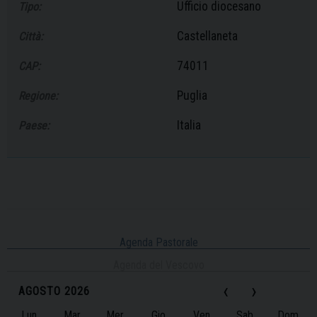
Ufficio diocesano
Tipo:
Castellaneta
Città:
74011
CAP:
Puglia
Regione:
Italia
Paese:
Agenda Pastorale
Agenda del Vescovo
‹
›
AGOSTO 2026
Lun
Mar
Mer
Gio
Ven
Sab
Dom