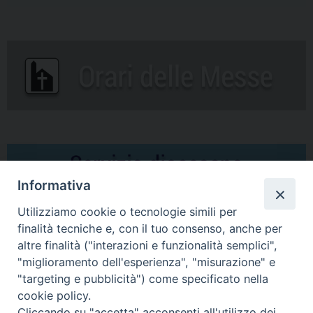
Informativa
Utilizziamo cookie o tecnologie simili per
finalità tecniche e, con il tuo consenso, anche per
altre finalità ("interazioni e funzionalità semplici",
Comunicati Stampa
"miglioramento dell'esperienza", "misurazione" e
"targeting e pubblicità") come specificato nella
Il cordoglio dei Vescovi di Puglia per la morte di S.E.R. Mons. Agostino
cookie policy.
Superbo
Cliccando su "accetta" acconsenti all'utilizzo dei