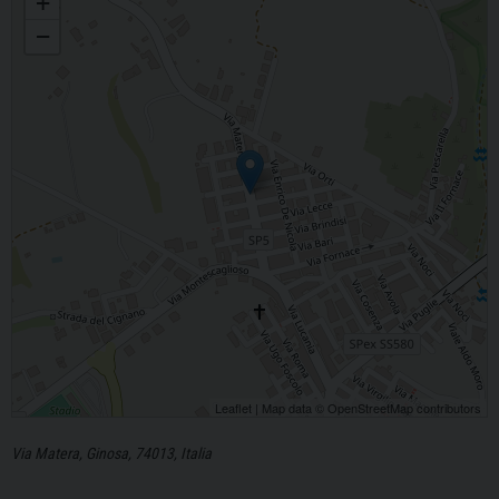
+
−
Leaflet
| Map data ©
OpenStreetMap
contributors
Via Matera, Ginosa, 74013, Italia