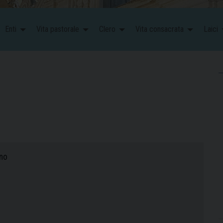
Enti
Vita pastorale
Clero
Vita consacrata
Laici
ano