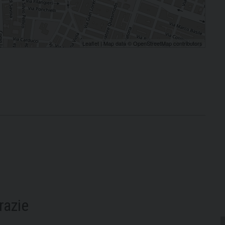
Leaflet
| Map data ©
OpenStreetMap
contributors
razie