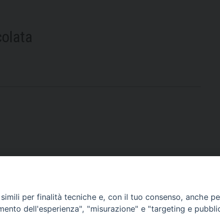
olata
nziata
imili per finalità tecniche e, con il tuo consenso, anche per 
amento dell'esperienza", "misurazione" e "targeting e pubbli