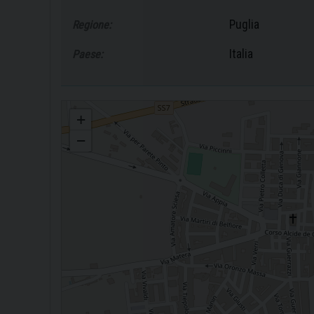
Puglia
Regione:
Italia
Paese:
Vicaria di Palagiano
+
−