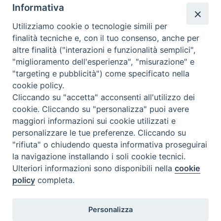
Informativa
Utilizziamo cookie o tecnologie simili per
finalità tecniche e, con il tuo consenso, anche per
altre finalità ("interazioni e funzionalità semplici",
Comunicati Stampa
"miglioramento dell'esperienza", "misurazione" e
"targeting e pubblicità") come specificato nella
Il cordoglio dei Vescovi di Puglia per la morte di S.E.R. Mons. Agostino
cookie policy.
Superbo
Cliccando su "accetta" acconsenti all'utilizzo dei
cookie. Cliccando su "personalizza" puoi avere
Nasce la Consulta Diocesana delle Aggregazioni Laicali di Castellaneta
maggiori informazioni sui cookie utilizzati e
personalizzare le tue preferenze. Cliccando su
Archivio comunicati stampa
"rifiuta" o chiudendo questa informativa proseguirai
la navigazione installando i soli cookie tecnici.
Ulteriori informazioni sono disponibili nella
cookie
2026 © Diocesi di Castellaneta
policy
completa.
Personalizza