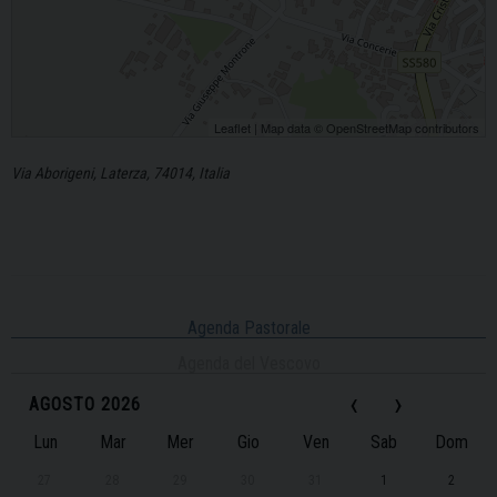
Leaflet
| Map data ©
OpenStreetMap
contributors
Via Aborigeni, Laterza, 74014, Italia
Agenda Pastorale
Agenda del Vescovo
‹
›
AGOSTO 2026
Lun
Mar
Mer
Gio
Ven
Sab
Dom
27
28
29
30
31
1
2