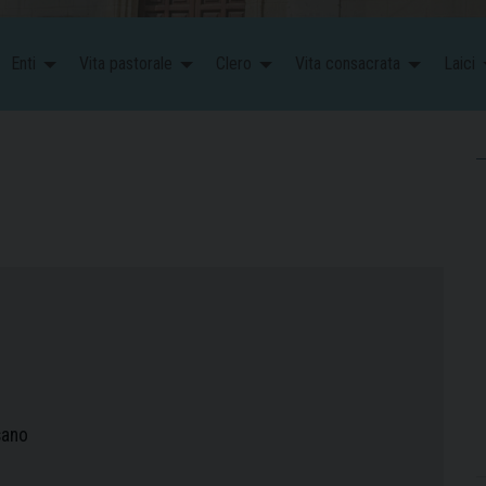
Enti
Vita pastorale
Clero
Vita consacrata
Laici
sano