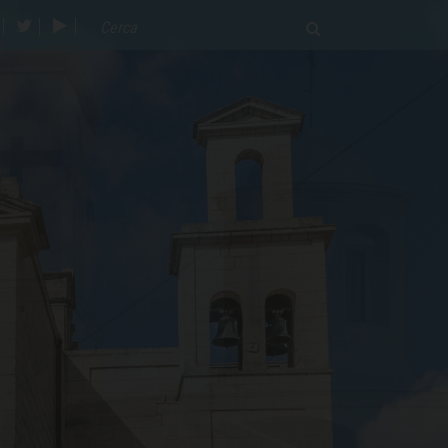
acebook
twitter
youtube