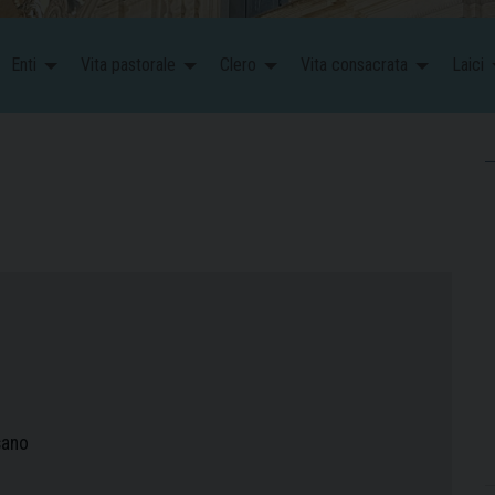
Enti
Vita pastorale
Clero
Vita consacrata
Laici
sano