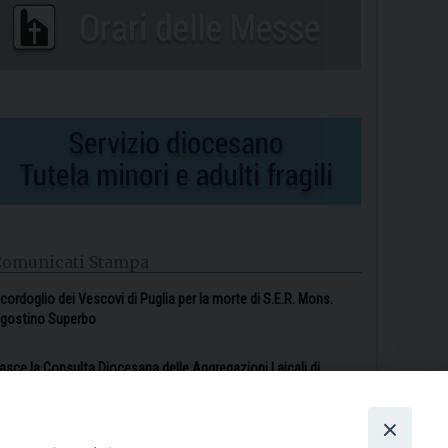
Comunicati Stampa
l cordoglio dei Vescovi di Puglia per la morte di S.E.R. Mons.
gostino Superbo
asce la Consulta Diocesana delle Aggregazioni Laicali di
astellaneta
Archivio comunicati stampa