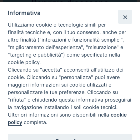
Informativa
Utilizziamo cookie o tecnologie simili per
finalità tecniche e, con il tuo consenso, anche per
altre finalità ("interazioni e funzionalità semplici",
Comunicati Stampa
"miglioramento dell'esperienza", "misurazione" e
"targeting e pubblicità") come specificato nella
Il cordoglio dei Vescovi di Puglia per la morte di S.E.R. Mons. Agostino
cookie policy.
Superbo
Cliccando su "accetta" acconsenti all'utilizzo dei
cookie. Cliccando su "personalizza" puoi avere
Nasce la Consulta Diocesana delle Aggregazioni Laicali di Castellaneta
maggiori informazioni sui cookie utilizzati e
personalizzare le tue preferenze. Cliccando su
Archivio comunicati stampa
"rifiuta" o chiudendo questa informativa proseguirai
la navigazione installando i soli cookie tecnici.
Ulteriori informazioni sono disponibili nella
cookie
2026 © Diocesi di Castellaneta
policy
completa.