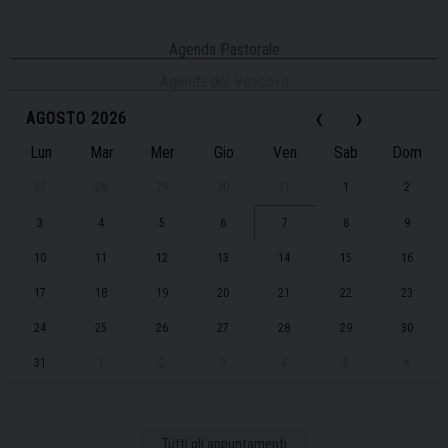
Agenda Pastorale
Agenda del Vescovo
‹
›
AGOSTO 2026
Lun
Mar
Mer
Gio
Ven
Sab
Dom
27
28
29
30
31
1
2
3
4
5
6
7
8
9
10
11
12
13
14
15
16
17
18
19
20
21
22
23
24
25
26
27
28
29
30
31
1
2
3
4
5
6
Tutti gli appuntamenti