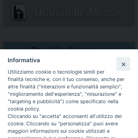
Informativa
Utilizziamo cookie o tecnologie simili per
finalità tecniche e, con il tuo consenso, anche per
altre finalità ("interazioni e funzionalità semplici",
Comunicati Stampa
"miglioramento dell'esperienza", "misurazione" e
"targeting e pubblicità") come specificato nella
Il cordoglio dei Vescovi di Puglia per la morte di S.E.R. Mons. Agostino
cookie policy.
Superbo
Cliccando su "accetta" acconsenti all'utilizzo dei
cookie. Cliccando su "personalizza" puoi avere
Nasce la Consulta Diocesana delle Aggregazioni Laicali di Castellaneta
maggiori informazioni sui cookie utilizzati e