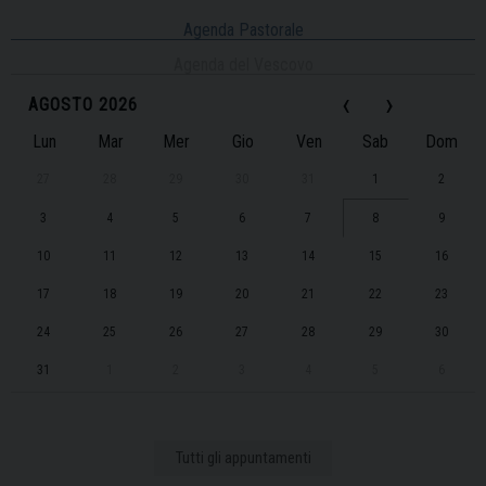
Agenda Pastorale
Agenda del Vescovo
‹
›
AGOSTO 2026
Lun
Mar
Mer
Gio
Ven
Sab
Dom
27
28
29
30
31
1
2
3
4
5
6
7
8
9
10
11
12
13
14
15
16
17
18
19
20
21
22
23
24
25
26
27
28
29
30
31
1
2
3
4
5
6
Tutti gli appuntamenti