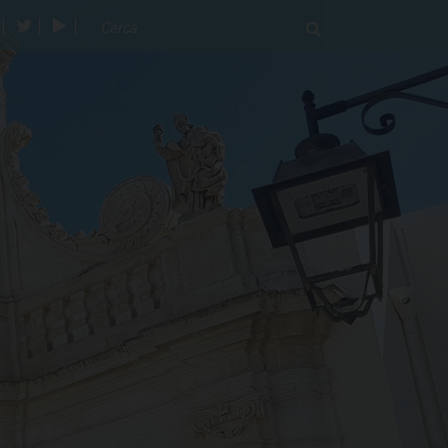
acebook
twitter
youtube