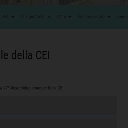
Enti
Vita pastorale
Clero
Vita consacrata
Laici
e della CEI
 la 77ª Assemblea generale della CEI