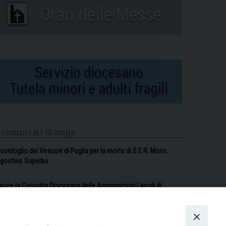
Comunicati Stampa
l cordoglio dei Vescovi di Puglia per la morte di S.E.R. Mons.
gostino Superbo
asce la Consulta Diocesana delle Aggregazioni Laicali di
astellaneta
Archivio comunicati stampa