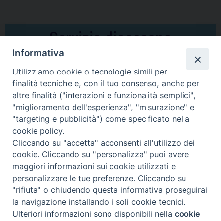
Informativa
Utilizziamo cookie o tecnologie simili per
finalità tecniche e, con il tuo consenso, anche per
altre finalità ("interazioni e funzionalità semplici",
Comunicati Stampa
"miglioramento dell'esperienza", "misurazione" e
"targeting e pubblicità") come specificato nella
Il cordoglio dei Vescovi di Puglia per la morte di S.E.R. Mons. Agostino
cookie policy.
Superbo
Cliccando su "accetta" acconsenti all'utilizzo dei
cookie. Cliccando su "personalizza" puoi avere
Nasce la Consulta Diocesana delle Aggregazioni Laicali di Castellaneta
maggiori informazioni sui cookie utilizzati e
personalizzare le tue preferenze. Cliccando su
Archivio comunicati stampa
"rifiuta" o chiudendo questa informativa proseguirai
la navigazione installando i soli cookie tecnici.
Ulteriori informazioni sono disponibili nella
cookie
2026 © Diocesi di Castellaneta