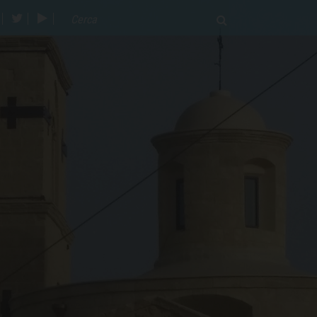
acebook
twitter
youtube