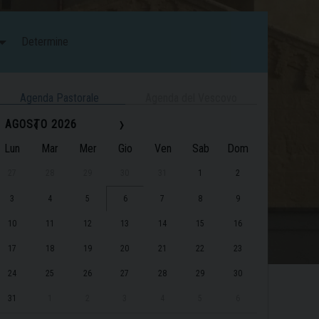
Determine
Agenda Pastorale
Agenda del Vescovo
‹
›
AGOSTO 2026
Lun
Mar
Mer
Gio
Ven
Sab
Dom
27
28
29
30
31
1
2
3
4
5
6
7
8
9
10
11
12
13
14
15
16
17
18
19
20
21
22
23
24
25
26
27
28
29
30
31
1
2
3
4
5
6