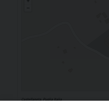
+
−
Castellaneta, Puglia Italia