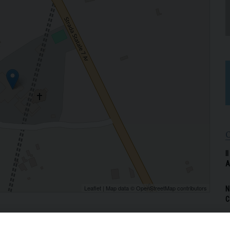
I
A
Leaflet
| Map data ©
OpenStreetMap
contributors
N
C