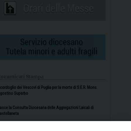
Comunicati Stampa
l cordoglio dei Vescovi di Puglia per la morte di S.E.R. Mons.
gostino Superbo
asce la Consulta Diocesana delle Aggregazioni Laicali di
astellaneta
Archivio comunicati stampa