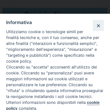
Informativa
Utilizziamo cookie o tecnologie simili per
finalità tecniche e, con il tuo consenso, anche per
altre finalità ("interazioni e funzionalità semplici",
Comunicati Stampa
"miglioramento dell'esperienza", "misurazione" e
"targeting e pubblicità") come specificato nella
Il cordoglio dei Vescovi di Puglia per la morte di S.E.R. Mons. Agostino
cookie policy.
Superbo
Cliccando su "accetta" acconsenti all'utilizzo dei
cookie. Cliccando su "personalizza" puoi avere
Nasce la Consulta Diocesana delle Aggregazioni Laicali di Castellaneta
maggiori informazioni sui cookie utilizzati e
personalizzare le tue preferenze. Cliccando su
Archivio comunicati stampa
"rifiuta" o chiudendo questa informativa proseguirai
la navigazione installando i soli cookie tecnici.
Ulteriori informazioni sono disponibili nella
cookie
2026 © Diocesi di Castellaneta
policy
completa.