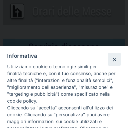
Informativa
Utilizziamo cookie o tecnologie simili per
finalità tecniche e, con il tuo consenso, anche per
altre finalità ("interazioni e funzionalità semplici",
Comunicati Stampa
"miglioramento dell'esperienza", "misurazione" e
"targeting e pubblicità") come specificato nella
Il cordoglio dei Vescovi di Puglia per la morte di S.E.R. Mons. Agostino
cookie policy.
Superbo
Cliccando su "accetta" acconsenti all'utilizzo dei
cookie. Cliccando su "personalizza" puoi avere
Nasce la Consulta Diocesana delle Aggregazioni Laicali di Castellaneta
maggiori informazioni sui cookie utilizzati e