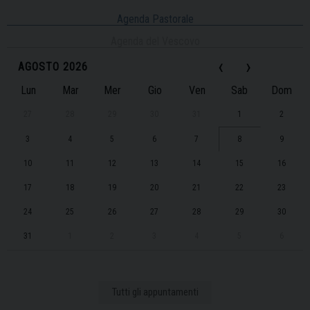
Agenda Pastorale
Agenda del Vescovo
‹
›
AGOSTO 2026
Lun
Mar
Mer
Gio
Ven
Sab
Dom
27
28
29
30
31
1
2
3
4
5
6
7
8
9
10
11
12
13
14
15
16
17
18
19
20
21
22
23
24
25
26
27
28
29
30
31
1
2
3
4
5
6
Tutti gli appuntamenti