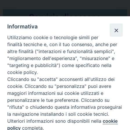
Informativa
Utilizziamo cookie o tecnologie simili per
finalità tecniche e, con il tuo consenso, anche per
altre finalità ("interazioni e funzionalità semplici",
Comunicati Stampa
"miglioramento dell'esperienza", "misurazione" e
"targeting e pubblicità") come specificato nella
Il cordoglio dei Vescovi di Puglia per la morte di S.E.R. Mons. Agostino
cookie policy.
Superbo
Cliccando su "accetta" acconsenti all'utilizzo dei
cookie. Cliccando su "personalizza" puoi avere
Nasce la Consulta Diocesana delle Aggregazioni Laicali di Castellaneta
maggiori informazioni sui cookie utilizzati e
personalizzare le tue preferenze. Cliccando su
Archivio comunicati stampa
"rifiuta" o chiudendo questa informativa proseguirai
la navigazione installando i soli cookie tecnici.
Ulteriori informazioni sono disponibili nella
cookie
2026 © Diocesi di Castellaneta
policy
completa.