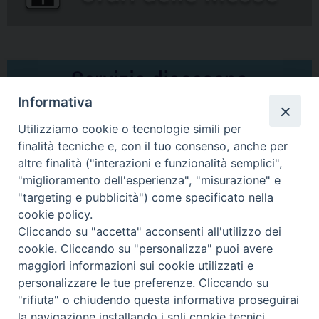
Informativa
Utilizziamo cookie o tecnologie simili per
finalità tecniche e, con il tuo consenso, anche per
altre finalità ("interazioni e funzionalità semplici",
Comunicati Stampa
"miglioramento dell'esperienza", "misurazione" e
"targeting e pubblicità") come specificato nella
Il cordoglio dei Vescovi di Puglia per la morte di S.E.R. Mons. Agostino
cookie policy.
Superbo
Cliccando su "accetta" acconsenti all'utilizzo dei
cookie. Cliccando su "personalizza" puoi avere
Nasce la Consulta Diocesana delle Aggregazioni Laicali di Castellaneta
maggiori informazioni sui cookie utilizzati e
personalizzare le tue preferenze. Cliccando su
Archivio comunicati stampa
"rifiuta" o chiudendo questa informativa proseguirai
la navigazione installando i soli cookie tecnici.