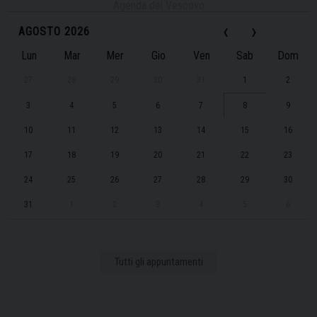
Agenda del Vescovo
‹
›
AGOSTO 2026
Lun
Mar
Mer
Gio
Ven
Sab
Dom
27
28
29
30
31
1
2
3
4
5
6
7
8
9
10
11
12
13
14
15
16
17
18
19
20
21
22
23
24
25
26
27
28
29
30
31
1
2
3
4
5
6
Tutti gli appuntamenti