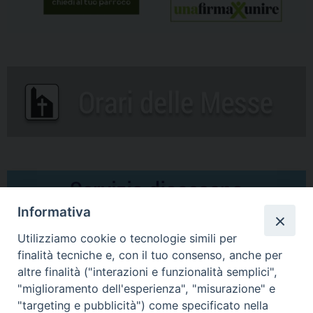
Informativa
Utilizziamo cookie o tecnologie simili per
finalità tecniche e, con il tuo consenso, anche per
altre finalità ("interazioni e funzionalità semplici",
Comunicati Stampa
"miglioramento dell'esperienza", "misurazione" e
"targeting e pubblicità") come specificato nella
Il cordoglio dei Vescovi di Puglia per la morte di S.E.R. Mons. Agostino