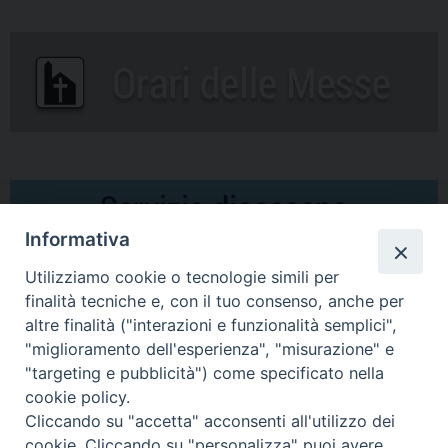
Informativa
Utilizziamo cookie o tecnologie simili per
finalità tecniche e, con il tuo consenso, anche per
altre finalità ("interazioni e funzionalità semplici",
Comunicati Stampa
"miglioramento dell'esperienza", "misurazione" e
"targeting e pubblicità") come specificato nella
Il cordoglio dei Vescovi di Puglia per la morte di S.E.R. Mons. Agostino
cookie policy.
Superbo
Cliccando su "accetta" acconsenti all'utilizzo dei
cookie. Cliccando su "personalizza" puoi avere
Nasce la Consulta Diocesana delle Aggregazioni Laicali di Castellaneta