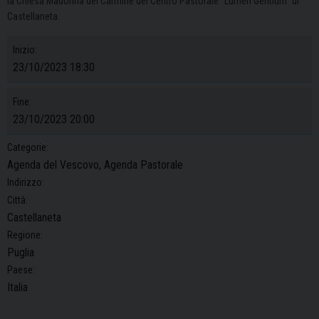
la Chiesa Madonna del Carmine del Centro Pastorale “Lumen Gentium” di
Castellaneta.
Inizio:
23/10/2023 18:30
Fine:
23/10/2023 20:00
Categorie:
Agenda del Vescovo, Agenda Pastorale
Indirizzo:
Città:
Castellaneta
Regione:
Puglia
Paese:
Italia