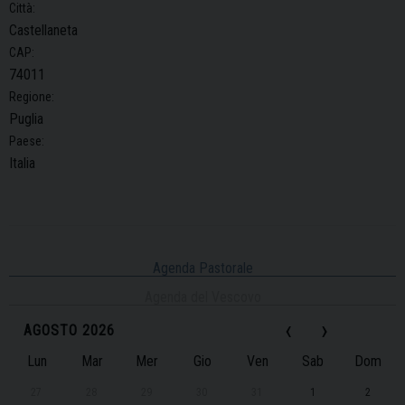
Città:
Castellaneta
CAP:
74011
Regione:
Puglia
Paese:
Italia
Agenda Pastorale
Agenda del Vescovo
‹
›
AGOSTO 2026
Lun
Mar
Mer
Gio
Ven
Sab
Dom
27
28
29
30
31
1
2