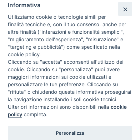
Informativa
Utilizziamo cookie o tecnologie simili per
finalità tecniche e, con il tuo consenso, anche per
altre finalità ("interazioni e funzionalità semplici",
Comunicati Stampa
"miglioramento dell'esperienza", "misurazione" e
"targeting e pubblicità") come specificato nella
Il cordoglio dei Vescovi di Puglia per la morte di S.E.R. Mons. Agostino
cookie policy.
Superbo
Cliccando su "accetta" acconsenti all'utilizzo dei
cookie. Cliccando su "personalizza" puoi avere
Nasce la Consulta Diocesana delle Aggregazioni Laicali di Castellaneta
maggiori informazioni sui cookie utilizzati e
personalizzare le tue preferenze. Cliccando su
Archivio comunicati stampa
"rifiuta" o chiudendo questa informativa proseguirai
la navigazione installando i soli cookie tecnici.
Ulteriori informazioni sono disponibili nella
cookie
2026 © Diocesi di Castellaneta
policy
completa.
Personalizza