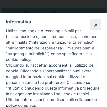
Informativa
Utilizziamo cookie o tecnologie simili per
finalità tecniche e, con il tuo consenso, anche per
altre finalità ("interazioni e funzionalità semplici",
Comunicati Stampa
"miglioramento dell'esperienza", "misurazione" e
"targeting e pubblicità") come specificato nella
Il cordoglio dei Vescovi di Puglia per la morte di S.E.R. Mons. Agostino
cookie policy.
Superbo
Cliccando su "accetta" acconsenti all'utilizzo dei
cookie. Cliccando su "personalizza" puoi avere
Nasce la Consulta Diocesana delle Aggregazioni Laicali di Castellaneta
maggiori informazioni sui cookie utilizzati e
personalizzare le tue preferenze. Cliccando su
Archivio comunicati stampa
"rifiuta" o chiudendo questa informativa proseguirai
la navigazione installando i soli cookie tecnici.
Ulteriori informazioni sono disponibili nella
cookie
2026 © Diocesi di Castellaneta
policy
completa.