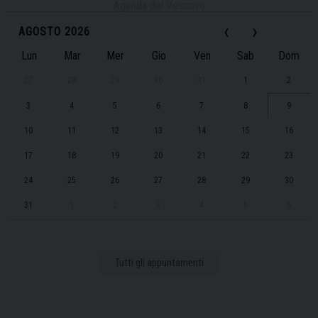
Agenda del Vescovo
‹
›
AGOSTO 2026
Lun
Mar
Mer
Gio
Ven
Sab
Dom
27
28
29
30
31
1
2
3
4
5
6
7
8
9
10
11
12
13
14
15
16
17
18
19
20
21
22
23
24
25
26
27
28
29
30
31
1
2
3
4
5
6
Tutti gli appuntamenti