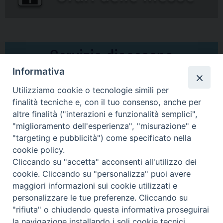
Informativa
Utilizziamo cookie o tecnologie simili per
finalità tecniche e, con il tuo consenso, anche per
altre finalità ("interazioni e funzionalità semplici",
Comunicati Stampa
"miglioramento dell'esperienza", "misurazione" e
"targeting e pubblicità") come specificato nella
Il cordoglio dei Vescovi di Puglia per la morte di S.E.R. Mons. Agostino
cookie policy.
Superbo
Cliccando su "accetta" acconsenti all'utilizzo dei
cookie. Cliccando su "personalizza" puoi avere
Nasce la Consulta Diocesana delle Aggregazioni Laicali di Castellaneta
maggiori informazioni sui cookie utilizzati e
personalizzare le tue preferenze. Cliccando su
Archivio comunicati stampa
"rifiuta" o chiudendo questa informativa proseguirai
la navigazione installando i soli cookie tecnici.