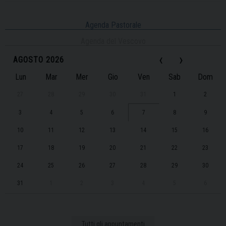
Agenda Pastorale
Agenda del Vescovo
‹
›
AGOSTO 2026
Lun
Mar
Mer
Gio
Ven
Sab
Dom
27
28
29
30
31
1
2
3
4
5
6
7
8
9
10
11
12
13
14
15
16
17
18
19
20
21
22
23
24
25
26
27
28
29
30
31
1
2
3
4
5
6
Tutti gli appuntamenti