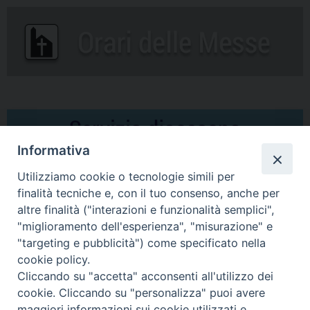
Informativa
Utilizziamo cookie o tecnologie simili per
finalità tecniche e, con il tuo consenso, anche per
altre finalità ("interazioni e funzionalità semplici",
Comunicati Stampa
"miglioramento dell'esperienza", "misurazione" e
"targeting e pubblicità") come specificato nella
Il cordoglio dei Vescovi di Puglia per la morte di S.E.R. Mons. Agostino
cookie policy.
Superbo
Cliccando su "accetta" acconsenti all'utilizzo dei
cookie. Cliccando su "personalizza" puoi avere
Nasce la Consulta Diocesana delle Aggregazioni Laicali di Castellaneta
maggiori informazioni sui cookie utilizzati e