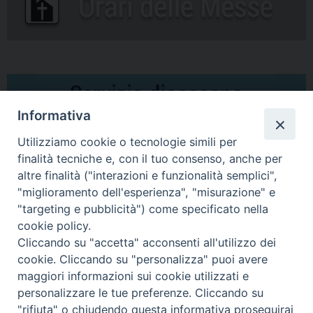
Informativa
Utilizziamo cookie o tecnologie simili per
finalità tecniche e, con il tuo consenso, anche per
altre finalità ("interazioni e funzionalità semplici",
Comunicati Stampa
"miglioramento dell'esperienza", "misurazione" e
"targeting e pubblicità") come specificato nella
Il cordoglio dei Vescovi di Puglia per la morte di S.E.R. Mons. Agostino
cookie policy.
Superbo
Cliccando su "accetta" acconsenti all'utilizzo dei
cookie. Cliccando su "personalizza" puoi avere
Nasce la Consulta Diocesana delle Aggregazioni Laicali di Castellaneta
maggiori informazioni sui cookie utilizzati e
personalizzare le tue preferenze. Cliccando su
Archivio comunicati stampa
"rifiuta" o chiudendo questa informativa proseguirai