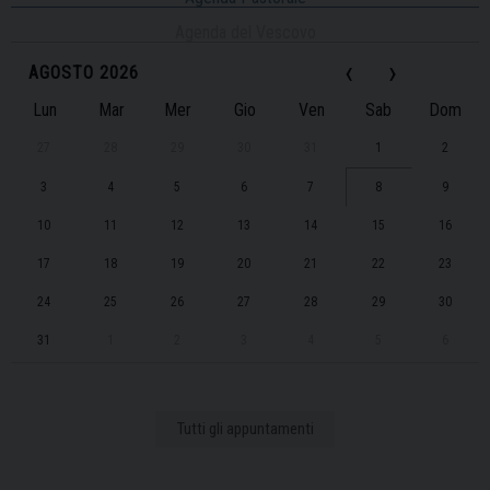
Agenda del Vescovo
‹
›
AGOSTO 2026
Lun
Mar
Mer
Gio
Ven
Sab
Dom
27
28
29
30
31
1
2
3
4
5
6
7
8
9
10
11
12
13
14
15
16
17
18
19
20
21
22
23
24
25
26
27
28
29
30
31
1
2
3
4
5
6
Tutti gli appuntamenti