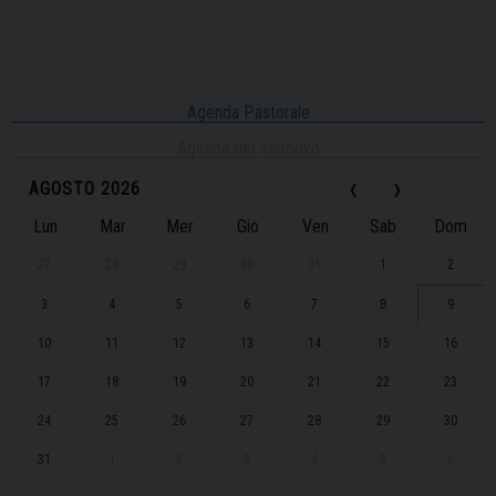
Agenda Pastorale
Agenda del Vescovo
‹
›
AGOSTO 2026
Lun
Mar
Mer
Gio
Ven
Sab
Dom
27
28
29
30
31
1
2
3
4
5
6
7
8
9
10
11
12
13
14
15
16
17
18
19
20
21
22
23
24
25
26
27
28
29
30
31
1
2
3
4
5
6