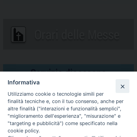
Informativa
Utilizziamo cookie o tecnologie simili per
finalità tecniche e, con il tuo consenso, anche per
altre finalità ("interazioni e funzionalità semplici",
Comunicati Stampa
"miglioramento dell'esperienza", "misurazione" e
"targeting e pubblicità") come specificato nella
Il cordoglio dei Vescovi di Puglia per la morte di S.E.R. Mons. Agostino
cookie policy.
Superbo