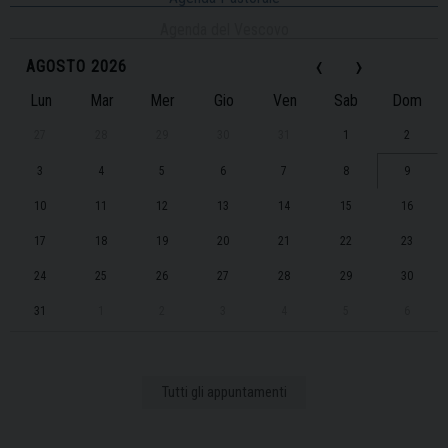
Agenda del Vescovo
‹
›
AGOSTO 2026
Lun
Mar
Mer
Gio
Ven
Sab
Dom
27
28
29
30
31
1
2
3
4
5
6
7
8
9
10
11
12
13
14
15
16
17
18
19
20
21
22
23
24
25
26
27
28
29
30
31
1
2
3
4
5
6
Tutti gli appuntamenti