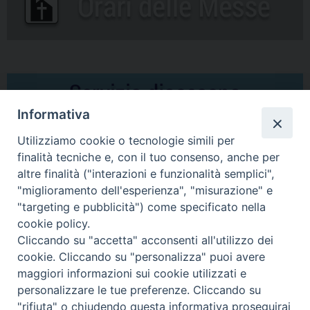
Informativa
Utilizziamo cookie o tecnologie simili per
finalità tecniche e, con il tuo consenso, anche per
altre finalità ("interazioni e funzionalità semplici",
Comunicati Stampa
"miglioramento dell'esperienza", "misurazione" e
"targeting e pubblicità") come specificato nella
Il cordoglio dei Vescovi di Puglia per la morte di S.E.R. Mons. Agostino
cookie policy.
Superbo
Cliccando su "accetta" acconsenti all'utilizzo dei
cookie. Cliccando su "personalizza" puoi avere
Nasce la Consulta Diocesana delle Aggregazioni Laicali di Castellaneta
maggiori informazioni sui cookie utilizzati e
personalizzare le tue preferenze. Cliccando su
Archivio comunicati stampa
"rifiuta" o chiudendo questa informativa proseguirai