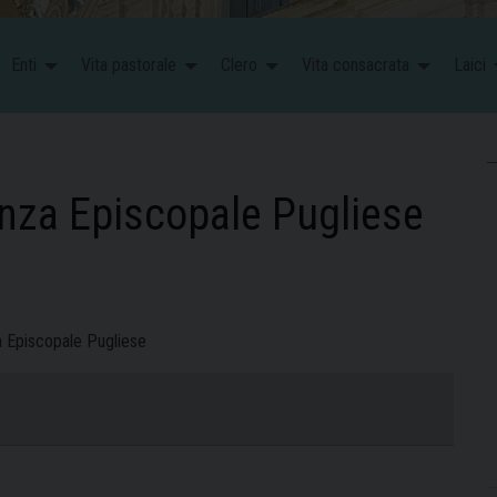
Enti
Vita pastorale
Clero
Vita consacrata
Laici
enza Episcopale Pugliese
za Episcopale Pugliese