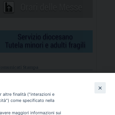
Comunicati Stampa
l cordoglio dei Vescovi di Puglia per la morte di S.E.R. Mons.
gostino Superbo
altre finalità ("interazioni e
asce la Consulta Diocesana delle Aggregazioni Laicali di
astellaneta
cità") come specificato nella
Archivio comunicati stampa
 avere maggiori informazioni sui