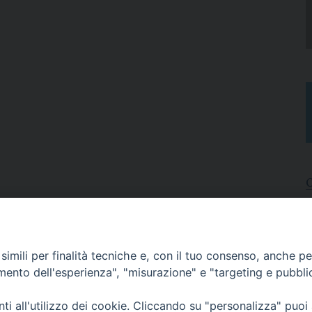
I
A
imili per finalità tecniche e, con il tuo consenso, anche per 
N
C
amento dell'esperienza", "misurazione" e "targeting e pubbli
i all'utilizzo dei cookie. Cliccando su "personalizza" puoi