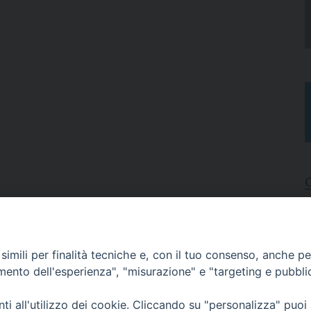
I
A
imili per finalità tecniche e, con il tuo consenso, anche per 
N
C
amento dell'esperienza", "misurazione" e "targeting e pubbli
i all'utilizzo dei cookie. Cliccando su "personalizza" puoi