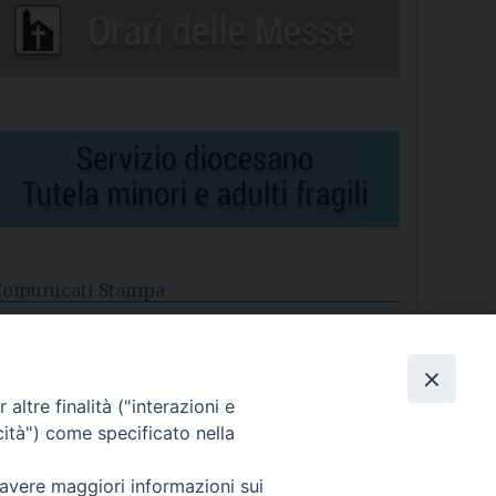
Comunicati Stampa
l cordoglio dei Vescovi di Puglia per la morte di S.E.R. Mons.
gostino Superbo
altre finalità ("interazioni e
asce la Consulta Diocesana delle Aggregazioni Laicali di
astellaneta
cità") come specificato nella
Archivio comunicati stampa
 avere maggiori informazioni sui