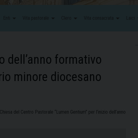
Enti
Vita pastorale
Clero
Vita consacrata
Laici
io dell’anno formativo
rio minore diocesano
hiesa del Centro Pastorale “Lumen Gentium” per l’inizio dell’anno